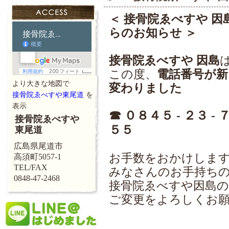
＜ 接骨院ゑべすや 因
らのお知らせ ＞
接骨院ゑべすや 因島
この度、
電話番号が新
より大きな地図で
変わりました
接骨院ゑべすや東尾道
を
表示
☎︎ ０８４５ - ２３ - 
接骨院ゑべすや
５５
東尾道
広島県尾道市
お手数をおかけしま
高須町5057-1
TEL/FAX
みなさんのお手持ち
0848-47-2468
接骨院ゑべすや因島の
ご変更をよろしくお