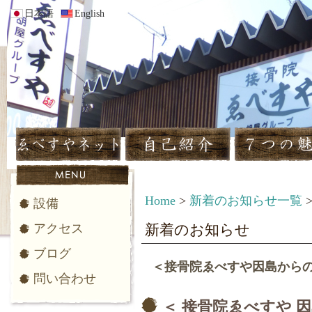
日本語
English
Home
>
新着のお知らせ一覧
設備
アクセス
新着のお知らせ
ブログ
＜接骨院ゑべすや因島から
問い合わせ
＜ 接骨院ゑべすや 因