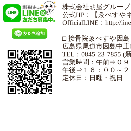
株式会社胡屋グループ YEB
公式HP：【ゑべすやネット】h
OfficialLINE：http://lin
□ 接骨院ゑべすや因
広島県尾道市因島中庄町
TEL：0845-23-785
営業時間：午前⇒０９
午後⇒１６：００～２
定休日：日曜・祝日